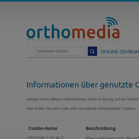
DIA.DE
NTAKT
LOGIN
ONLINE-SEMINA
Informationen über genutzte 
edudip
ist ein offenes Unternehmen. Auch im Bezug auf die Verwe
Hier finden Sie eine Liste aller von
edudip
verwendeten Cookies.
Cookie-Name
Beschreibung
EDUDIP_LOCALE
Hier speichern wir die zu