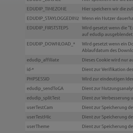
EDUDIP_TIMEZONE
Hier speichern wir die zu
EDUDIP_STAYLOGGEDIN2
Wenn ein Nutzer dauerhaf
EDUDIP_FIRSTSTEPS
Wird gesetzt wenn die "Er
auf edudip ausgeblendet 
EDUDIP_DOWNLOAD_*
Wird gesetzt wenn ein Do
Ablaufdatum des Downlo
edudip_affiliate
Dieses Cookie wird nur au
id-*
Dient zur Verifikation 
PHPSESSID
Wird zur eindeutigen Ide
edudip_sendToGA
Dient zur Nutzungsanaly
edudip_splitTest
Dient zur Verbesserung 
userTestCam
Dient zur Speicherung d
userTestMic
Dient zur Speicherung d
userTheme
Dient zur Speicherung 