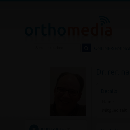
DIA.DE
NTAKT
LOGIN
ONLINE-SEMINA
Dr. rer. n
Details
Name
Mitglied seit
KONTAKTE
(0)