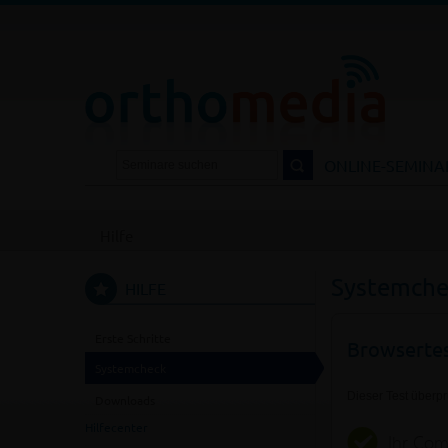
DIA.DE
NTAKT
LOGIN
ONLINE-SEMINA
Hilfe
Systemche
HILFE
Erste Schritte
Browserte
Systemcheck
Dieser Test überpr
Downloads
Hilfecenter
Ihr Com