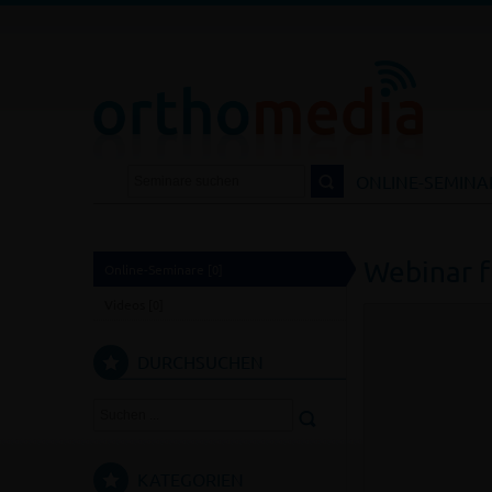
DIA.DE
NTAKT
LOGIN
ONLINE-SEMINA
Webinar 
Online-Seminare
[0]
Videos
[0]
DURCHSUCHEN
KATEGORIEN