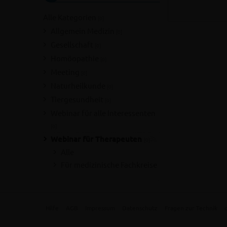
Alle Kategorien
[0]
Allgemein Medizin
[0]
Gesellschaft
[0]
Homöopathie
[0]
Meeting
[0]
Naturheilkunde
[0]
Tiergesundheit
[0]
Webinar für alle Interessenten
[0]
Webinar für Therapeuten
[0]
Alle
Für medizinische Fachkreise
Hilfe
AGB
Impressum
Datenschutz
Fragen zur Technik