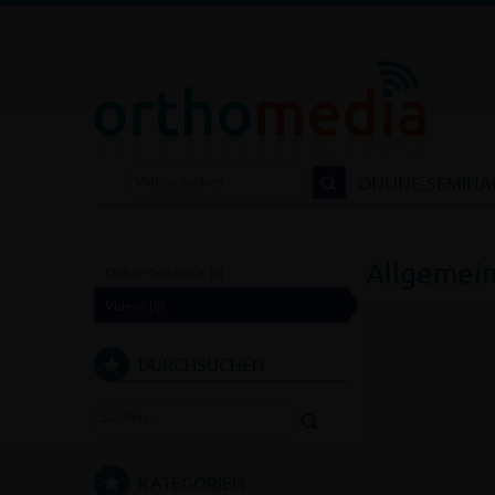
DIA.DE
NTAKT
LOGIN
ONLINE-SEMINA
Allgemein
Online-Seminare
[0]
Videos
[0]
DURCHSUCHEN
KATEGORIEN