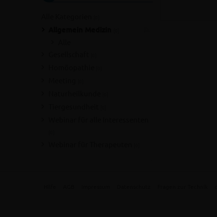
Alle Kategorien
[0]
Allgemein Medizin
[0]
Alle
Gesellschaft
[0]
Homöopathie
[0]
Meeting
[0]
Naturheilkunde
[0]
Tiergesundheit
[0]
Webinar für alle Interessenten
[0]
Webinar für Therapeuten
[0]
Hilfe
AGB
Impressum
Datenschutz
Fragen zur Technik