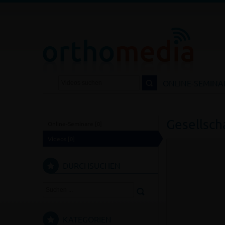
DIA.DE
NTAKT
LOGIN
ONLINE-SEMINA
Gesellsch
Online-Seminare
[0]
Videos
[0]
DURCHSUCHEN
KATEGORIEN